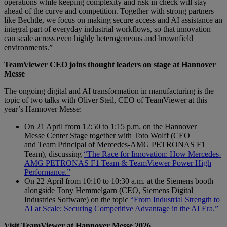
operations while keeping complexity and risk in check will stay
ahead of the curve and competition. Together with strong partners
like Bechtle, we focus on making secure access and AI assistance an
integral part of everyday industrial workflows, so that innovation
can scale across even highly heterogeneous and brownfield
environments.”
TeamViewer CEO joins thought leaders on stage at Hannover
Messe
The ongoing digital and AI transformation in manufacturing is the
topic of two talks with Oliver Steil, CEO of TeamViewer at this
year’s Hannover Messe:
On 21 April from 12:50 to 1:15 p.m. on the Hannover
Messe Center Stage together with Toto Wolff (CEO
and Team Principal of Mercedes-AMG PETRONAS F1
Team), discussing
“The Race for Innovation: How Mercedes-
AMG PETRONAS F1 Team & TeamViewer Power High
Performance.”
On 22 April from 10:10 to 10:30 a.m. at the Siemens booth
alongside Tony Hemmelgarn (CEO, Siemens Digital
Industries Software) on the topic
“From Industrial Strength to
AI at Scale: Securing Competitive Advantage in the AI Era.”
Visit TeamViewer at Hannover Messe 2026