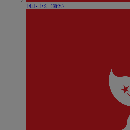
中国 - 中⽂（简体）