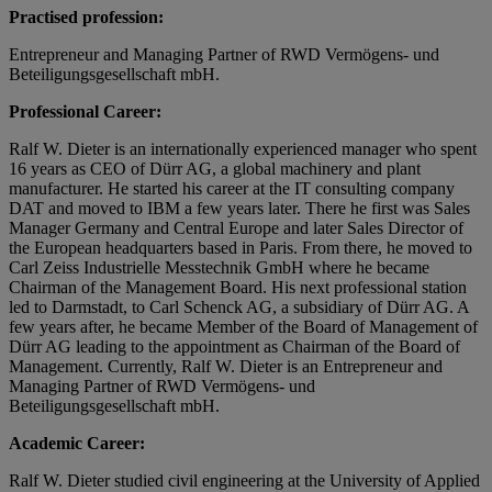
Practised profession:
Entrepreneur and Managing Partner of RWD Vermögens- und
Beteiligungsgesellschaft mbH.
Professional Career:
Ralf W. Dieter is an internationally experienced manager who spent
16 years as CEO of Dürr AG, a global machinery and plant
manufacturer. He started his career at the IT consulting company
DAT and moved to IBM a few years later. There he first was Sales
Manager Germany and Central Europe and later Sales Director of
the European headquarters based in Paris. From there, he moved to
Carl Zeiss Industrielle Messtechnik GmbH where he became
Chairman of the Management Board. His next professional station
led to Darmstadt, to Carl Schenck AG, a subsidiary of Dürr AG. A
few years after, he became Member of the Board of Management of
Dürr AG leading to the appointment as Chairman of the Board of
Management. Currently, Ralf W. Dieter is an Entrepreneur and
Managing Partner of RWD Vermögens- und
Beteiligungsgesellschaft mbH.
Academic Career:
Ralf W. Dieter studied civil engineering at the University of Applied