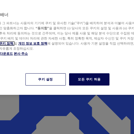
 배너
wer와 그 파트너는 사용자의 기기에 쿠키 및 유사한 기술("쿠키")을 배치하여 분석과 더불어 사용
개인 맞춤화하고자 합니다.
“동의함”
을 클릭하면 (i) 당사의 모든 쿠키의 설정 및 사용과 (ii) 
후속 처리에 동의하는 것으로 간주되며, 이는 당사 제품 사용 및 해당 분석 수단으로 수집된 
 쿠키 배치 및 데이터 처리에 관한 자세한 사항, 특히 정확한 목적, 제삼자 수신인 및 쿠키 저장
쿠키 정책
및
개인 정보 보호 정책
에 설명되어 있습니다. 사용자 기본 설정을 직접 선택하려면
 자유롭게 조정하십시오.
er 다운로드
본사 주소
쿠키 설정
모든 쿠키 허용