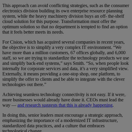
This approach can avoid conflicting strategies, such as the consumer
electronics division building its own enterprise resource planning
system, while the heavy machinery division buys an off- the-shelf
cloud solution for this purpose. Transformation must offer the
optimum solution so that no department is tempted to find an option
that it feels better meets its needs.
For Cision, which has acquired several companies in recent years,
the objective is to simplify a very complex IT environment. “We
have more than a million customers, 67 offices globally, and 6,000
staff, so we are trying to standardize the technology products we use
and simplify back-end systems,” says Smith. “So, when people look
internally for corporate services and data, it’s a very simplified view.
Externally, it means providing a one-stop shop, one platform, to
simplify the offer to clients and be able to integrate with the clever
technologies out there.”
Achieving seamless technology connectivity is not easy. If it were,
more businesses would already have done it. CEOs must lead the
way —
and research suggests that this is already happening
.
In doing this, senior leaders must encourage a strategic approach,
emphasizing the importance of a modernized IT infrastructure,
standardized data practices, and a culture that embraces
technological change.