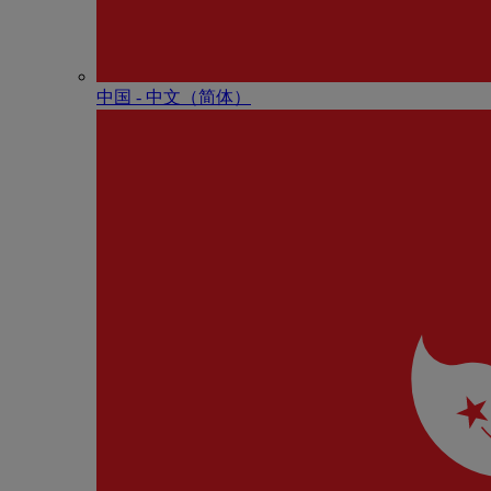
中国 - 中⽂（简体）