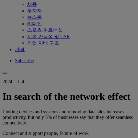
채용
투자자
뉴스룸
리더십
스포츠 파트너십
지속 가능성 및 CSR
기업 지배 구조
가격
Subscribe
2024. 11. 4.
In search of the network effect
Linking devices and systems and removing data silos increases
productivity, but only 5% of businesses say that they offer seamless
connectivity.
Connect and support people, Future of work