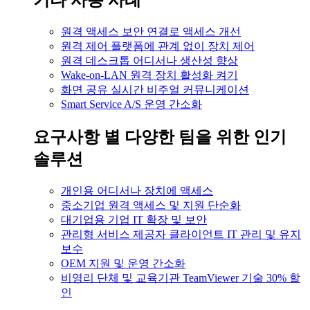
기타 사용 사례
원격 액세스
보안 연결로 액세스 개선
원격 제어
플랫폼에 관계 없이 장치 제어
원격 데스크톱
어디서나 생산성 향상
Wake-on-LAN
원격 장치 활성화 켜기
화면 공유
실시간 비주얼 커뮤니케이션
Smart Service
A/S 운영 간소화
요구사항 별
다양한 팀을 위한 인기
솔루션
개인용
어디서나 장치에 액세스
중소기업
원격 액세스 및 지원 단순화
대기업용
기업 IT 확장 및 보안
관리형 서비스 제공자
클라이언트 IT 관리 및 유지
보수
OEM
지원 및 운영 간소화
비영리 단체 및 교육기관
TeamViewer 기술 30% 할
인