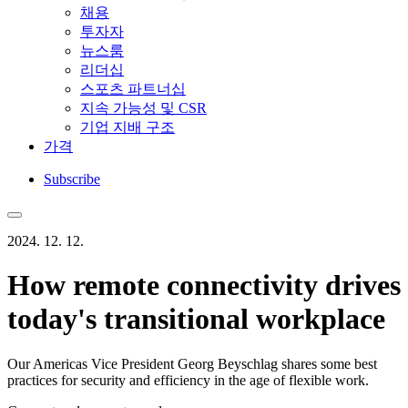
채용
투자자
뉴스룸
리더십
스포츠 파트너십
지속 가능성 및 CSR
기업 지배 구조
가격
Subscribe
2024. 12. 12.
How remote connectivity drives
today's transitional workplace
Our Americas Vice President Georg Beyschlag shares some best
practices for security and efficiency in the age of flexible work.