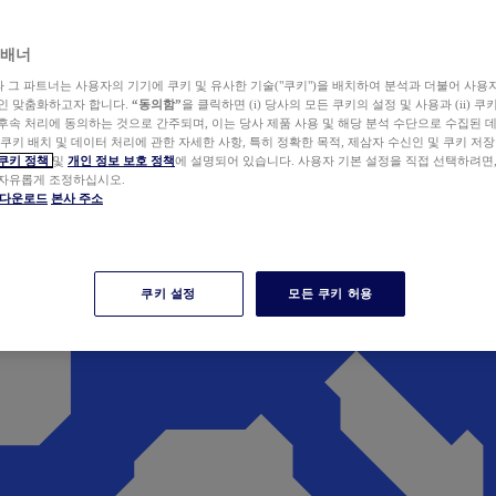
 배너
wer와 그 파트너는 사용자의 기기에 쿠키 및 유사한 기술("쿠키")을 배치하여 분석과 더불어 사용
개인 맞춤화하고자 합니다.
“동의함”
을 클릭하면 (i) 당사의 모든 쿠키의 설정 및 사용과 (ii) 
후속 처리에 동의하는 것으로 간주되며, 이는 당사 제품 사용 및 해당 분석 수단으로 수집된 
 쿠키 배치 및 데이터 처리에 관한 자세한 사항, 특히 정확한 목적, 제삼자 수신인 및 쿠키 저장
쿠키 정책
및
개인 정보 보호 정책
에 설명되어 있습니다. 사용자 기본 설정을 직접 선택하려면
 자유롭게 조정하십시오.
er 다운로드
본사 주소
쿠키 설정
모든 쿠키 허용