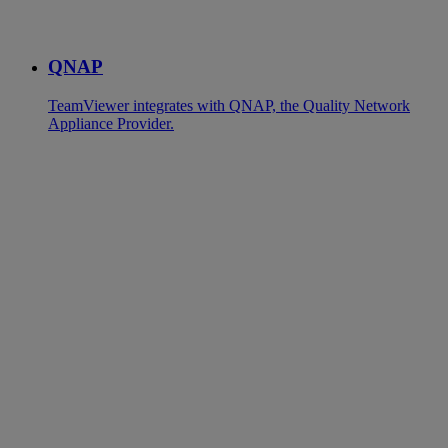
QNAP
TeamViewer integrates with QNAP, the Quality Network
Appliance Provider.