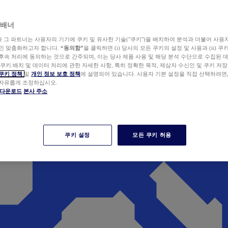
 배너
wer와 그 파트너는 사용자의 기기에 쿠키 및 유사한 기술("쿠키")을 배치하여 분석과 더불어 사용
개인 맞춤화하고자 합니다.
“동의함”
을 클릭하면 (i) 당사의 모든 쿠키의 설정 및 사용과 (ii) 
후속 처리에 동의하는 것으로 간주되며, 이는 당사 제품 사용 및 해당 분석 수단으로 수집된 
 쿠키 배치 및 데이터 처리에 관한 자세한 사항, 특히 정확한 목적, 제삼자 수신인 및 쿠키 저장
쿠키 정책
및
개인 정보 보호 정책
에 설명되어 있습니다. 사용자 기본 설정을 직접 선택하려면
 자유롭게 조정하십시오.
er 다운로드
본사 주소
쿠키 설정
모든 쿠키 허용