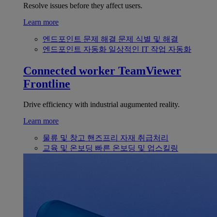
Resolve issues before they affect users.
Learn more
엔드포인트 문제 해결
문제 식별 및 해결
엔드포인트 자동화
일상적인 IT 작업 자동화
Connected worker
TeamViewer
Frontline
Drive efficiency with industrial augumented reality.
Learn more
물류 및 창고
핸즈프리 자재 취급처리
교육 및 온보딩
빠른 온보딩 및 업스킬링