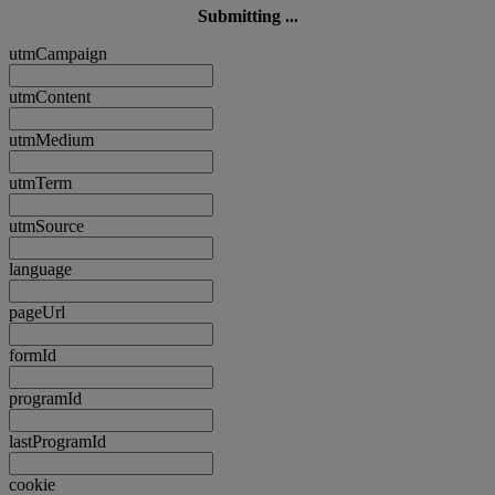
Submitting ...
utmCampaign
utmContent
utmMedium
utmTerm
utmSource
language
pageUrl
formId
programId
lastProgramId
cookie