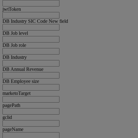
jwtToken
DB Industry SIC Code New field
DB Job level
DB Job role
DB Industry
DB Annual Revenue
DB Employee size
marketoTarget
pagePath
gclid
pageName