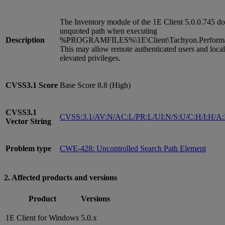
The Inventory module of the 1E Client 5.0.0.745 do
unquoted path when executing
Description
%PROGRAMFILES%\1E\Client\Tachyon.Performan
This may allow remote authenticated users and local
elevated privileges.
CVSS3.1
Score
Base Score 8.8 (High)
CVSS3.1
CVSS:3.1/AV:N/AC:L/PR:L/UI:N/S:U/C:H/I:H/A
Vector String
Problem type
CWE-428: Uncontrolled Search Path Element
2. Affected products and versions
Product
Versions
1E Client for Windows
5.0.x