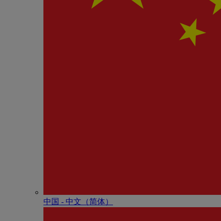
中国 - 中⽂（简体）