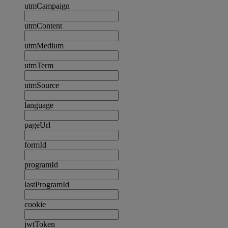
utmCampaign
utmContent
utmMedium
utmTerm
utmSource
language
pageUrl
formId
programId
lastProgramId
cookie
jwtToken