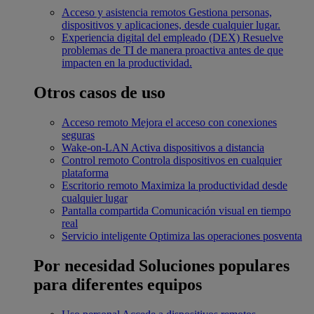
Acceso y asistencia remotos
Gestiona personas,
dispositivos y aplicaciones, desde cualquier lugar.
Experiencia digital del empleado (DEX)
Resuelve
problemas de TI de manera proactiva antes de que
impacten en la productividad.
Otros casos de uso
Acceso remoto
Mejora el acceso con conexiones
seguras
Wake-on-LAN
Activa dispositivos a distancia
Control remoto
Controla dispositivos en cualquier
plataforma
Escritorio remoto
Maximiza la productividad desde
cualquier lugar
Pantalla compartida
Comunicación visual en tiempo
real
Servicio inteligente
Optimiza las operaciones posventa
Por necesidad
Soluciones populares
para diferentes equipos