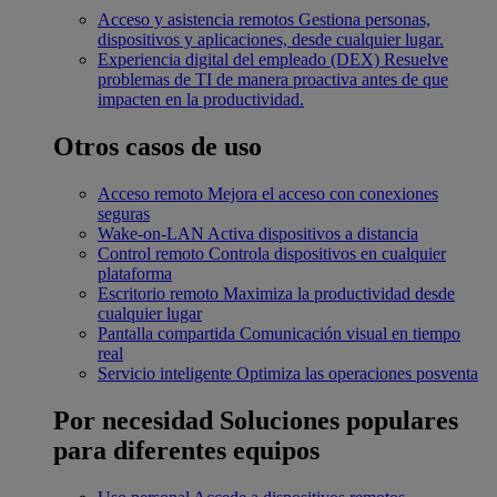
Acceso y asistencia remotos
Gestiona personas,
dispositivos y aplicaciones, desde cualquier lugar.
Experiencia digital del empleado (DEX)
Resuelve
problemas de TI de manera proactiva antes de que
impacten en la productividad.
Otros casos de uso
Acceso remoto
Mejora el acceso con conexiones
seguras
Wake-on-LAN
Activa dispositivos a distancia
Control remoto
Controla dispositivos en cualquier
plataforma
Escritorio remoto
Maximiza la productividad desde
cualquier lugar
Pantalla compartida
Comunicación visual en tiempo
real
Servicio inteligente
Optimiza las operaciones posventa
Por necesidad
Soluciones populares
para diferentes equipos