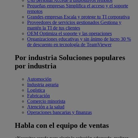
Uso personal
Accede a dispositivos remotos
Pequeñas empresas
Simplifica el acceso y el soporte
remotos
Grandes empresas
Escala y protege tu TI corporativa
Proveedores de servicios gestionados
Gestiona y
mantén la TI de tus clientes
OEM
Optimiza el soporte y las operaciones
Organizaciones educativas y sin ánimo de lucro
30 %
de descuento en tecnología de TeamViewer
Por industria
Soluciones populares
por industria
Automoción
Industria agraria
Logística
Fabricación
Comercio minorista
Atención a la salud
Operaciones bancarias y finanzas
Habla con el equipo de ventas