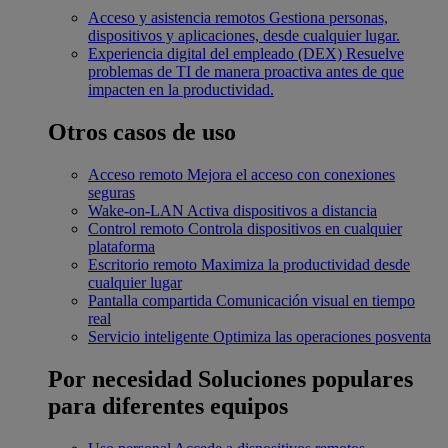
Acceso y asistencia remotos
Gestiona personas,
dispositivos y aplicaciones, desde cualquier lugar.
Experiencia digital del empleado (DEX)
Resuelve
problemas de TI de manera proactiva antes de que
impacten en la productividad.
Otros casos de uso
Acceso remoto
Mejora el acceso con conexiones
seguras
Wake-on-LAN
Activa dispositivos a distancia
Control remoto
Controla dispositivos en cualquier
plataforma
Escritorio remoto
Maximiza la productividad desde
cualquier lugar
Pantalla compartida
Comunicación visual en tiempo
real
Servicio inteligente
Optimiza las operaciones posventa
Por necesidad
Soluciones populares
para diferentes equipos