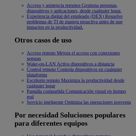
Acceso y asistencia remotos
Gestiona personas,
dispositivos y aplicaciones, desde cualquier lugar.
Experiencia digital del empleado (DEX)
Resuelve
problemas de TI de manera proactiva antes de que
impacten en la productividad.
Otros casos de uso
Acceso remoto
Mejora el acceso con conexiones
seguras
Wake-on-LAN
Activa dispositivos a distancia
Control remoto
Controla dispositivos en cualquier
plataforma
Escritorio remoto
Maximiza la productividad desde
cualquier lugar
Pantalla compartida
Comunicación visual en tiempo
real
Servicio inteligente
Optimiza las operaciones posventa
Por necesidad
Soluciones populares
para diferentes equipos