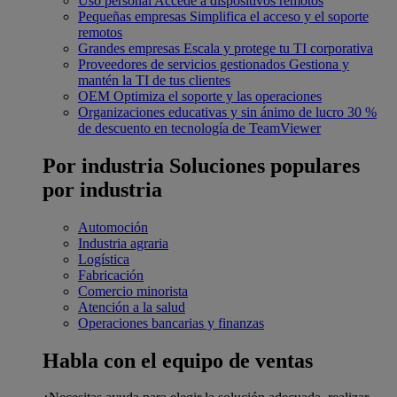
Uso personal
Accede a dispositivos remotos
Pequeñas empresas
Simplifica el acceso y el soporte
remotos
Grandes empresas
Escala y protege tu TI corporativa
Proveedores de servicios gestionados
Gestiona y
mantén la TI de tus clientes
OEM
Optimiza el soporte y las operaciones
Organizaciones educativas y sin ánimo de lucro
30 %
de descuento en tecnología de TeamViewer
Por industria
Soluciones populares
por industria
Automoción
Industria agraria
Logística
Fabricación
Comercio minorista
Atención a la salud
Operaciones bancarias y finanzas
Habla con el equipo de ventas