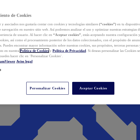
iento de Cookies
y asociados nos gustaría contar con cookies y tecnologías similares
(“cookies”)
en tu dispositiv
e navegación en nuestro sitio web. Así podremos analizar el uso y optimizar nuestras estrategias 
eriencia de usuario. Al hacer clic en
“Aceptar cookies”
, estás aceptando nuestra configuración 
cookies, así como el procesamiento posterior de los datos coleccionados, con el propósito de anun
s. Puedes encontrar mayor información sobre nuestras cookies, sus propósitos, terceras personas 
to en nuestra
Política de Cookies
y
Política de Privacidad
. Si deseas personalizar las Cookies s
puedes hacer clic en ¨Personalizar Cookies¨.
eamViewer
Aviso legal
Personalizar Cookies
Aceptar Cookies