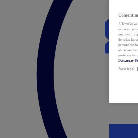
Consentim
A TeamViewer 
experiencia d
una mejor exp
de todas las 
personalizado
almacenamien
preferencias, 
Descargar T
Aviso legal