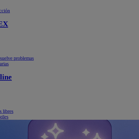
cción
EX
resuelve problemas
arias
line
 libres
giles