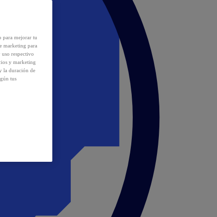
o para mejorar tu
de marketing para
y uso respectivo
cios y marketing
y la duración de
egún tus