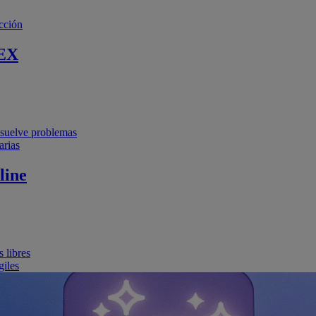
cción
EX
resuelve problemas
arias
line
 libres
giles