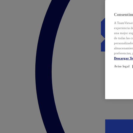
Consentim
A TeamViewer 
experiencia d
una mejor exp
de todas las 
personalizado
almacenamien
preferencias, 
Descargar T
Aviso legal