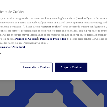
iento de Cookies
y asociados nos gustaría contar con cookies y tecnologías similares
(“cookies”)
en tu dispositiv
e navegación en nuestro sitio web. Así podremos analizar el uso y optimizar nuestras estrategias 
eriencia de usuario. Al hacer clic en
“Aceptar cookies”
, estás aceptando nuestra configuración 
cookies, así como el procesamiento posterior de los datos coleccionados, con el propósito de anun
s. Puedes encontrar mayor información sobre nuestras cookies, sus propósitos, terceras personas 
to en nuestra
Política de Cookies
y
Política de Privacidad
. Si deseas personalizar las Cookies s
puedes hacer clic en ¨Personalizar Cookies¨.
eamViewer
Aviso legal
Personalizar Cookies
Aceptar Cookies