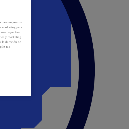
o para mejorar tu
de marketing para
y uso respectivo
cios y marketing
y la duración de
egún tus