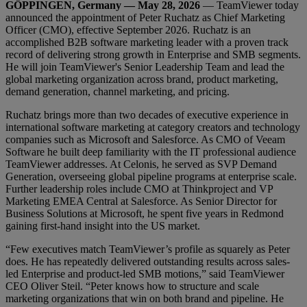
GÖPPINGEN, Germany — May 28, 2026
— TeamViewer today
announced the appointment of Peter Ruchatz as Chief Marketing
Officer (CMO), effective September 2026. Ruchatz is an
accomplished B2B software marketing leader with a proven track
record of delivering strong growth in Enterprise and SMB segments.
He will join TeamViewer's Senior Leadership Team and lead the
global marketing organization across brand, product marketing,
demand generation, channel marketing, and pricing.
Ruchatz brings more than two decades of executive experience in
international software marketing at category creators and technology
companies such as Microsoft and Salesforce. As CMO of Veeam
Software he built deep familiarity with the IT professional audience
TeamViewer addresses. At Celonis, he served as SVP Demand
Generation, overseeing global pipeline programs at enterprise scale.
Further leadership roles include CMO at Thinkproject and VP
Marketing EMEA Central at Salesforce. As Senior Director for
Business Solutions at Microsoft, he spent five years in Redmond
gaining first-hand insight into the US market.
“Few executives match TeamViewer’s profile as squarely as Peter
does. He has repeatedly delivered outstanding results across sales-
led Enterprise and product-led SMB motions,” said TeamViewer
CEO Oliver Steil. “Peter knows how to structure and scale
marketing organizations that win on both brand and pipeline. He