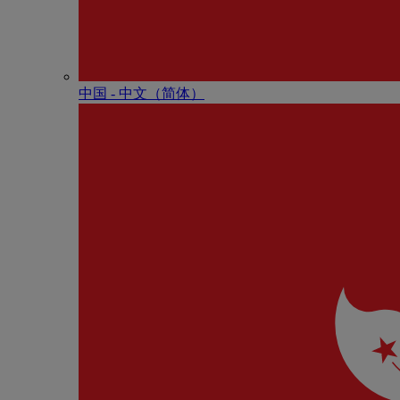
中国 - 中⽂（简体）