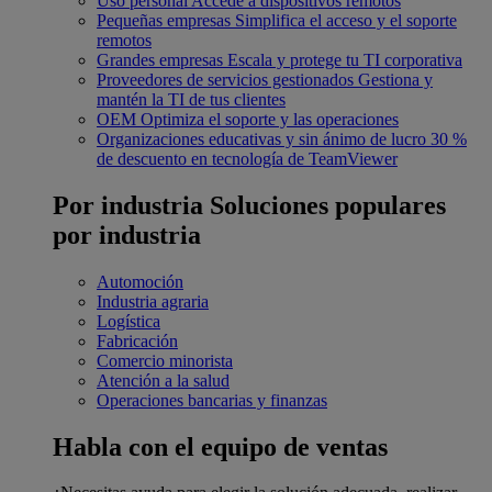
Uso personal
Accede a dispositivos remotos
Pequeñas empresas
Simplifica el acceso y el soporte
remotos
Grandes empresas
Escala y protege tu TI corporativa
Proveedores de servicios gestionados
Gestiona y
mantén la TI de tus clientes
OEM
Optimiza el soporte y las operaciones
Organizaciones educativas y sin ánimo de lucro
30 %
de descuento en tecnología de TeamViewer
Por industria
Soluciones populares
por industria
Automoción
Industria agraria
Logística
Fabricación
Comercio minorista
Atención a la salud
Operaciones bancarias y finanzas
Habla con el equipo de ventas