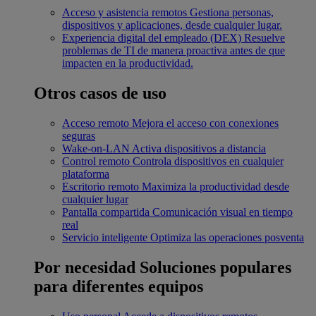
Acceso y asistencia remotos
Gestiona personas,
dispositivos y aplicaciones, desde cualquier lugar.
Experiencia digital del empleado (DEX)
Resuelve
problemas de TI de manera proactiva antes de que
impacten en la productividad.
Otros casos de uso
Acceso remoto
Mejora el acceso con conexiones
seguras
Wake-on-LAN
Activa dispositivos a distancia
Control remoto
Controla dispositivos en cualquier
plataforma
Escritorio remoto
Maximiza la productividad desde
cualquier lugar
Pantalla compartida
Comunicación visual en tiempo
real
Servicio inteligente
Optimiza las operaciones posventa
Por necesidad
Soluciones populares
para diferentes equipos