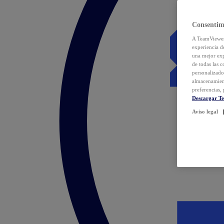
Consentim
A TeamViewer 
experiencia d
una mejor exp
de todas las 
personalizado
almacenamien
preferencias, 
Descargar T
Aviso legal