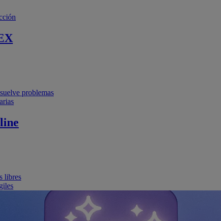
cción
EX
resuelve problemas
arias
line
 libres
giles