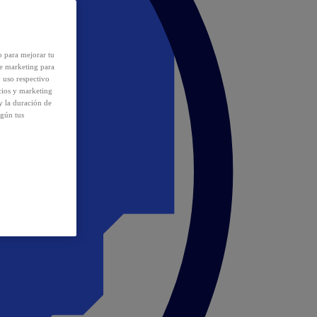
o para mejorar tu
de marketing para
y uso respectivo
cios y marketing
y la duración de
egún tus