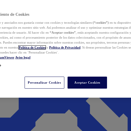
iento de Cookies
y asociados nos gustaría contar con cookies y tecnologías similares
(“cookies”)
en tu dispositiv
e navegación en nuestro sitio web. Así podremos analizar el uso y optimizar nuestras estrategias 
eriencia de usuario. Al hacer clic en
“Aceptar cookies”
, estás aceptando nuestra configuración 
cookies, así como el procesamiento posterior de los datos coleccionados, con el propósito de anun
s. Puedes encontrar mayor información sobre nuestras cookies, sus propósitos, terceras personas 
to en nuestra
Política de Cookies
y
Política de Privacidad
. Si deseas personalizar las Cookies s
puedes hacer clic en ¨Personalizar Cookies¨.
eamViewer
Aviso legal
Personalizar Cookies
Aceptar Cookies