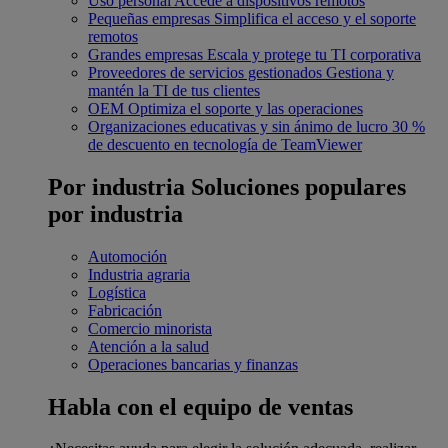
Uso personal
Accede a dispositivos remotos
Pequeñas empresas
Simplifica el acceso y el soporte
remotos
Grandes empresas
Escala y protege tu TI corporativa
Proveedores de servicios gestionados
Gestiona y
mantén la TI de tus clientes
OEM
Optimiza el soporte y las operaciones
Organizaciones educativas y sin ánimo de lucro
30 %
de descuento en tecnología de TeamViewer
Por industria
Soluciones populares
por industria
Automoción
Industria agraria
Logística
Fabricación
Comercio minorista
Atención a la salud
Operaciones bancarias y finanzas
Habla con el equipo de ventas