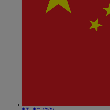
中国 - 中⽂（简体）