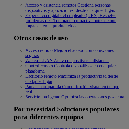
Acceso y asistencia remotos
Gestiona personas,
dispositivos y aplicaciones, desde cualquier lugar.
Experiencia digital del empleado (DEX)
Resuelve
problemas de TI de manera proactiva antes de que
impacten en la productividad.
Otros casos de uso
Acceso remoto
Mejora el acceso con conexiones
seguras
Wake-on-LAN
Activa dispositivos a distancia
Control remoto
Controla dispositivos en cualquier
plataforma
Escritorio remoto
Maximiza la productividad desde
cualquier lugar
Pantalla compartida
Comunicación visual en tiempo
real
Servicio inteligente
Optimiza las operaciones posventa
Por necesidad
Soluciones populares
para diferentes equipos