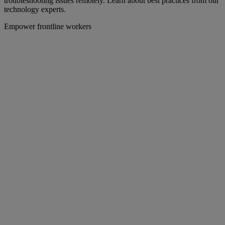
troubleshooting issues remotely. Learn about best practices from our
technology experts.
Empower frontline workers