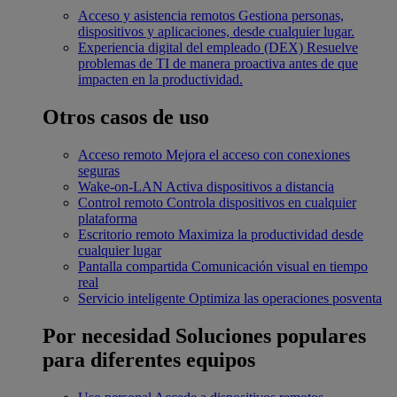
Acceso y asistencia remotos
Gestiona personas,
dispositivos y aplicaciones, desde cualquier lugar.
Experiencia digital del empleado (DEX)
Resuelve
problemas de TI de manera proactiva antes de que
impacten en la productividad.
Otros casos de uso
Acceso remoto
Mejora el acceso con conexiones
seguras
Wake-on-LAN
Activa dispositivos a distancia
Control remoto
Controla dispositivos en cualquier
plataforma
Escritorio remoto
Maximiza la productividad desde
cualquier lugar
Pantalla compartida
Comunicación visual en tiempo
real
Servicio inteligente
Optimiza las operaciones posventa
Por necesidad
Soluciones populares
para diferentes equipos