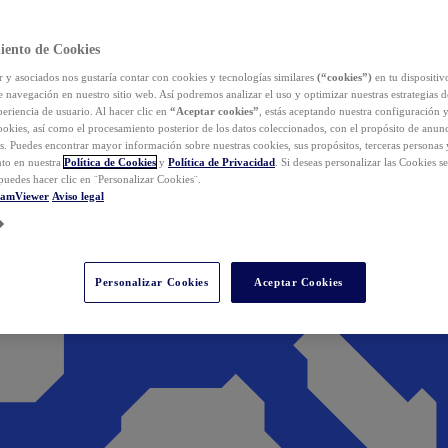
iento de Cookies
y asociados nos gustaría contar con cookies y tecnologías similares
(“cookies”)
en tu dispositiv
e navegación en nuestro sitio web. Así podremos analizar el uso y optimizar nuestras estrategias 
eriencia de usuario. Al hacer clic en
“Aceptar cookies”
, estás aceptando nuestra configuración 
cookies, así como el procesamiento posterior de los datos coleccionados, con el propósito de anun
s. Puedes encontrar mayor información sobre nuestras cookies, sus propósitos, terceras personas 
to en nuestra
Política de Cookies
y
Política de Privacidad
. Si deseas personalizar las Cookies s
puedes hacer clic en ¨Personalizar Cookies¨.
eamViewer
Aviso legal
Personalizar Cookies
Aceptar Cookies