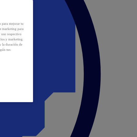
o para mejorar tu
de marketing para
y uso respectivo
cios y marketing
y la duración de
egún tus