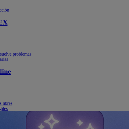
cción
EX
resuelve problemas
arias
line
 libres
giles