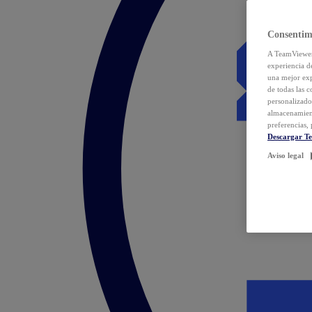
Consentim
A TeamViewer 
experiencia d
una mejor exp
de todas las 
personalizado
almacenamien
preferencias, 
Descargar T
Aviso legal