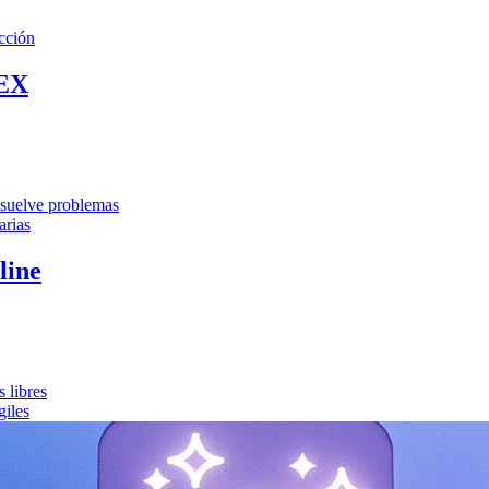
cción
EX
resuelve problemas
arias
line
 libres
giles