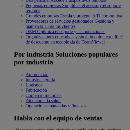
Uso personal
Accede a dispositivos remotos
Pequeñas empresas
Simplifica el acceso y el soporte
remotos
Grandes empresas
Escala y protege tu TI corporativa
Proveedores de servicios gestionados
Gestiona y
mantén la TI de tus clientes
OEM
Optimiza el soporte y las operaciones
Organizaciones educativas y sin ánimo de lucro
30 %
de descuento en tecnología de TeamViewer
Por industria
Soluciones populares
por industria
Automoción
Industria agraria
Logística
Fabricación
Comercio minorista
Atención a la salud
Operaciones bancarias y finanzas
Habla con el equipo de ventas