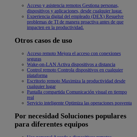
Acceso y asistencia remotos
Gestiona personas,
dispositivos y aplicaciones, desde cualquier lugar.
Experiencia digital del empleado (DEX)
Resuelve
problemas de TI de manera proactiva antes de que
impacten en la productividad.
Otros casos de uso
Acceso remoto
Mejora el acceso con conexiones
seguras
Wake-on-LAN
Activa dispositivos a distancia
Control remoto
Controla dispositivos en cualquier
plataforma
Escritorio remoto
Maximiza la productividad desde
cualquier lugar
Pantalla compartida
Comunicación visual en tiempo
real
Servicio inteligente
Optimiza las operaciones posventa
Por necesidad
Soluciones populares
para diferentes equipos