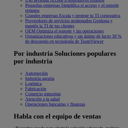
Uso personal
Accede a dispositivos remotos
Pequeñas empresas
Simplifica el acceso y el soporte
remotos
Grandes empresas
Escala y protege tu TI corporativa
Proveedores de servicios gestionados
Gestiona y
mantén la TI de tus clientes
OEM
Optimiza el soporte y las operaciones
Organizaciones educativas y sin ánimo de lucro
30 %
de descuento en tecnología de TeamViewer
Por industria
Soluciones populares
por industria
Automoción
Industria agraria
Logística
Fabricación
Comercio minorista
Atención a la salud
Operaciones bancarias y finanzas
Habla con el equipo de ventas