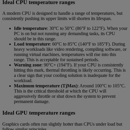
Ideal CPU temperature ranges
A modern CPU is designed to handle a range of temperatures, but
consistently pushing its upper limits will shorten its lifespan.
Idle temperature
: 30°C to 50°C (86°F to 122°F). When your
PC is on but not running any demanding tasks, its CPU
should be in this range.
Load temperature
: 60°C to 85°C (140°F to 185°F). During
heavy workloads like video rendering, compiling software, or
running virtual machines, temperatures will rise into this
range. This is acceptable for sustained periods.
Warning zone
: 90°C+ (194°F). If your CPU is consistently
hitting this mark, thermal throttling is likely occurring. This is
a clear sign that your cooling solution is inadequate for the
workload.
Maximum temperature (TjMax)
: Around 100°C to 105°C.
This is the critical threshold at which the CPU will
aggressively throttle or shut down the system to prevent
permanent damage.
Ideal GPU temperature ranges
Graphics cards often run slightly hotter than CPUs under load but
follow similar principles.