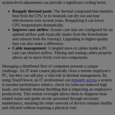
system-level adjustments can provide a significant cooling boost.
Reapply thermal paste
: The thermal compound that transfers
heat from the CPU to its heatsink can dry out and lose
effectiveness over several years. Reapplying it can lower
CPU temperatures dramatically.
Improve case airflow
: Ensure case fans are configured for an
optimal airflow path (typically intake from the front/bottom
and exhaust from the rear/top). Upgrading to higher-quality
fans can also make a difference.
Cable management
: A tangled mess of cables inside a PC
case can obstruct airflow. Tidying and routing cables properly
allows air to move freely over hot components.
Managing a distributed fleet of computers presents a unique
challenge. An IT team cannot physically clean a remote employee's
PC, but they can still play a vital role in thermal management. By
using TeamViewer, an IT professional can
remotely access
a system
to monitor performance metrics, check for software-induced high
loads, and identify thermal throttling that is impacting an employee's
productivity. This remote oversight allows them to diagnose heat-
related issues and guide on-site personnel through necessary
maintenance, ensuring the entire network of devices remains healthy
and efficient without requiring a physical visit.