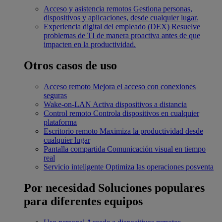
Acceso y asistencia remotos
Gestiona personas,
dispositivos y aplicaciones, desde cualquier lugar.
Experiencia digital del empleado (DEX)
Resuelve
problemas de TI de manera proactiva antes de que
impacten en la productividad.
Otros casos de uso
Acceso remoto
Mejora el acceso con conexiones
seguras
Wake-on-LAN
Activa dispositivos a distancia
Control remoto
Controla dispositivos en cualquier
plataforma
Escritorio remoto
Maximiza la productividad desde
cualquier lugar
Pantalla compartida
Comunicación visual en tiempo
real
Servicio inteligente
Optimiza las operaciones posventa
Por necesidad
Soluciones populares
para diferentes equipos