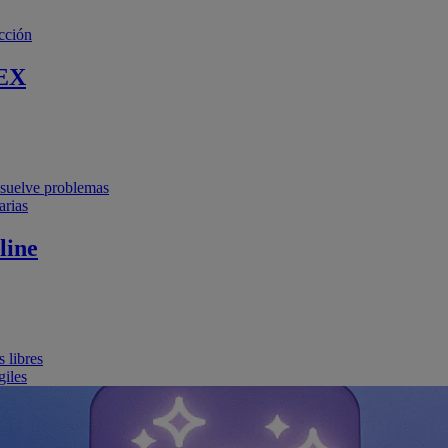
cción
EX
resuelve problemas
arias
line
 libres
giles