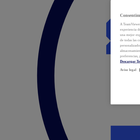
Consentim
A TeamViewer 
experiencia d
una mejor exp
de todas las 
personalizado
almacenamien
preferencias, 
Descargar T
Aviso legal