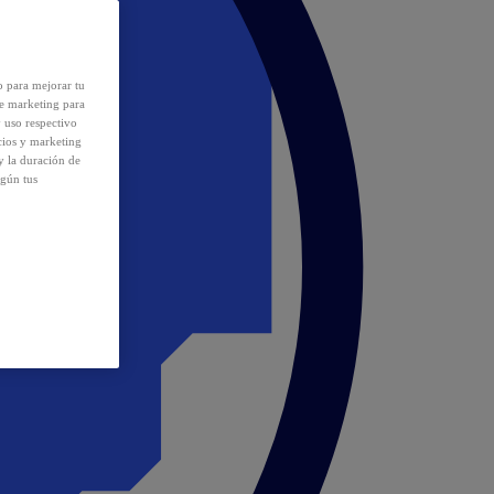
o para mejorar tu
de marketing para
y uso respectivo
cios y marketing
y la duración de
egún tus