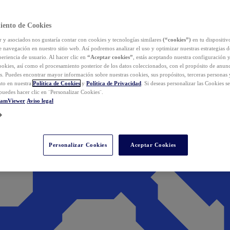
iento de Cookies
y asociados nos gustaría contar con cookies y tecnologías similares
(“cookies”)
en tu dispositiv
e navegación en nuestro sitio web. Así podremos analizar el uso y optimizar nuestras estrategias 
eriencia de usuario. Al hacer clic en
“Aceptar cookies”
, estás aceptando nuestra configuración 
cookies, así como el procesamiento posterior de los datos coleccionados, con el propósito de anun
s. Puedes encontrar mayor información sobre nuestras cookies, sus propósitos, terceras personas 
to en nuestra
Política de Cookies
y
Política de Privacidad
. Si deseas personalizar las Cookies s
puedes hacer clic en ¨Personalizar Cookies¨.
eamViewer
Aviso legal
Personalizar Cookies
Aceptar Cookies