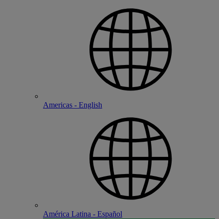
Americas - English
América Latina - Español