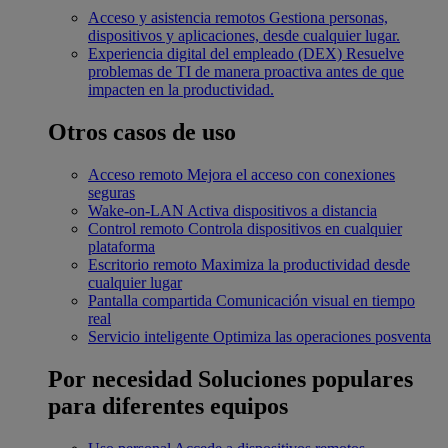
Acceso y asistencia remotos
Gestiona personas,
dispositivos y aplicaciones, desde cualquier lugar.
Experiencia digital del empleado (DEX)
Resuelve
problemas de TI de manera proactiva antes de que
impacten en la productividad.
Otros casos de uso
Acceso remoto
Mejora el acceso con conexiones
seguras
Wake-on-LAN
Activa dispositivos a distancia
Control remoto
Controla dispositivos en cualquier
plataforma
Escritorio remoto
Maximiza la productividad desde
cualquier lugar
Pantalla compartida
Comunicación visual en tiempo
real
Servicio inteligente
Optimiza las operaciones posventa
Por necesidad
Soluciones populares
para diferentes equipos