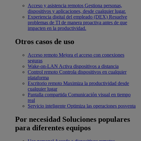
Acceso y asistencia remotos
Gestiona personas,
dispositivos y aplicaciones, desde cualquier lugar.
Experiencia digital del empleado (DEX)
Resuelve
problemas de TI de manera proactiva antes de que
impacten en la productividad.
Otros casos de uso
Acceso remoto
Mejora el acceso con conexiones
seguras
Wake-on-LAN
Activa dispositivos a distancia
Control remoto
Controla dispositivos en cualquier
plataforma
Escritorio remoto
Maximiza la productividad desde
cualquier lugar
Pantalla compartida
Comunicación visual en tiempo
real
Servicio inteligente
Optimiza las operaciones posventa
Por necesidad
Soluciones populares
para diferentes equipos