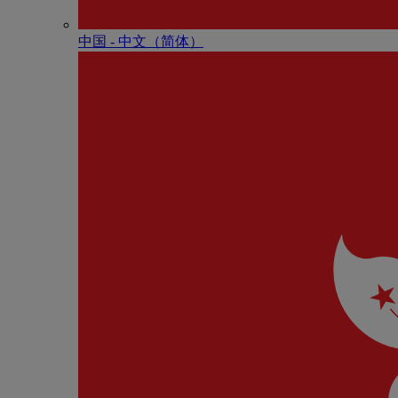
中国 - 中⽂（简体）