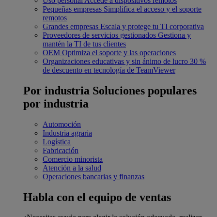
Uso personal
Accede a dispositivos remotos
Pequeñas empresas
Simplifica el acceso y el soporte
remotos
Grandes empresas
Escala y protege tu TI corporativa
Proveedores de servicios gestionados
Gestiona y
mantén la TI de tus clientes
OEM
Optimiza el soporte y las operaciones
Organizaciones educativas y sin ánimo de lucro
30 %
de descuento en tecnología de TeamViewer
Por industria
Soluciones populares
por industria
Automoción
Industria agraria
Logística
Fabricación
Comercio minorista
Atención a la salud
Operaciones bancarias y finanzas
Habla con el equipo de ventas