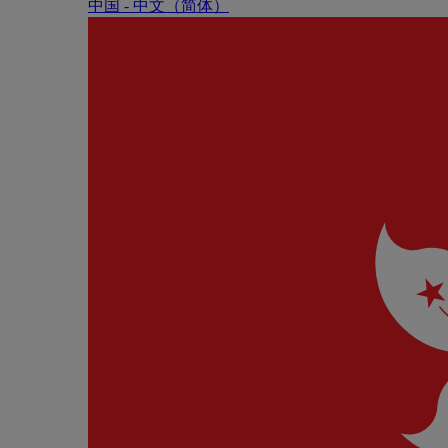
中国 - 中⽂（简体）