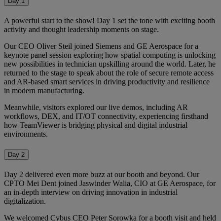
Day 1
A powerful start to the show! Day 1 set the tone with exciting booth
activity and thought leadership moments on stage.
Our CEO Oliver Steil joined Siemens and GE Aerospace for a
keynote panel session exploring how spatial computing is unlocking
new possibilities in technician upskilling around the world. Later, he
returned to the stage to speak about the role of secure remote access
and AR-based smart services in driving productivity and resilience
in modern manufacturing.
Meanwhile, visitors explored our live demos, including AR
workflows, DEX, and IT/OT connectivity, experiencing firsthand
how TeamViewer is bridging physical and digital industrial
environments.
Day 2
Day 2 delivered even more buzz at our booth and beyond. Our
CPTO Mei Dent joined Jaswinder Walia, CIO at GE Aerospace, for
an in-depth interview on driving innovation in industrial
digitalization.
We welcomed Cybus CEO Peter Sorowka for a booth visit and held