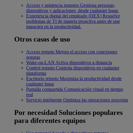
Acceso y asistencia remotos
Gestiona personas,
dispositivos y aplicaciones, desde cualquier lugar.
Experiencia digital del empleado (DEX)
Resuelve
problemas de TI de manera proactiva antes de que
impacten en la productividad.
Otros casos de uso
Acceso remoto
Mejora el acceso con conexiones
seguras
Wake-on-LAN
Activa dispositivos a distancia
Control remoto
Controla dispositivos en cualquier
plataforma
Escritorio remoto
Maximiza la productividad desde
cualquier lugar
Pantalla compartida
Comunicación visual en tiempo
real
Servicio inteligente
Optimiza las operaciones posventa
Por necesidad
Soluciones populares
para diferentes equipos