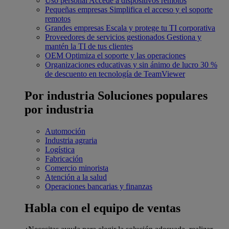
Uso personal
Accede a dispositivos remotos
Pequeñas empresas
Simplifica el acceso y el soporte
remotos
Grandes empresas
Escala y protege tu TI corporativa
Proveedores de servicios gestionados
Gestiona y
mantén la TI de tus clientes
OEM
Optimiza el soporte y las operaciones
Organizaciones educativas y sin ánimo de lucro
30 %
de descuento en tecnología de TeamViewer
Por industria
Soluciones populares
por industria
Automoción
Industria agraria
Logística
Fabricación
Comercio minorista
Atención a la salud
Operaciones bancarias y finanzas
Habla con el equipo de ventas