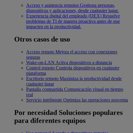
Acceso y asistencia remotos
Gestiona personas,
dispositivos y aplicaciones, desde cualquier lugar.
Experiencia digital del empleado (DEX)
Resuelve
problemas de TI de manera proactiva antes de que
impacten en la productividad.
Otros casos de uso
Acceso remoto
Mejora el acceso con conexiones
seguras
Wake-on-LAN
Activa dispositivos a distancia
Control remoto
Controla dispositivos en cualquier
plataforma
Escritorio remoto
Maximiza la productividad desde
cualquier lugar
Pantalla compartida
Comunicación visual en tiempo
real
Servicio inteligente
Optimiza las operaciones posventa
Por necesidad
Soluciones populares
para diferentes equipos