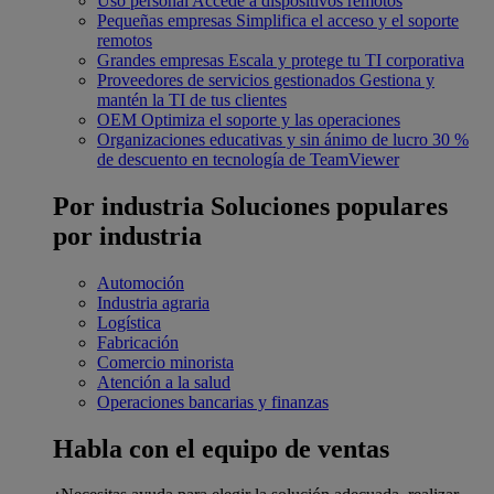
Uso personal
Accede a dispositivos remotos
Pequeñas empresas
Simplifica el acceso y el soporte
remotos
Grandes empresas
Escala y protege tu TI corporativa
Proveedores de servicios gestionados
Gestiona y
mantén la TI de tus clientes
OEM
Optimiza el soporte y las operaciones
Organizaciones educativas y sin ánimo de lucro
30 %
de descuento en tecnología de TeamViewer
Por industria
Soluciones populares
por industria
Automoción
Industria agraria
Logística
Fabricación
Comercio minorista
Atención a la salud
Operaciones bancarias y finanzas
Habla con el equipo de ventas