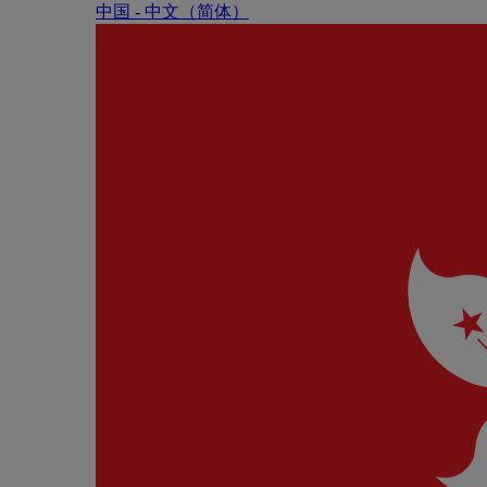
中国 - 中⽂（简体）