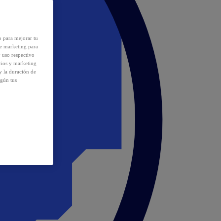
o para mejorar tu
de marketing para
y uso respectivo
cios y marketing
y la duración de
egún tus