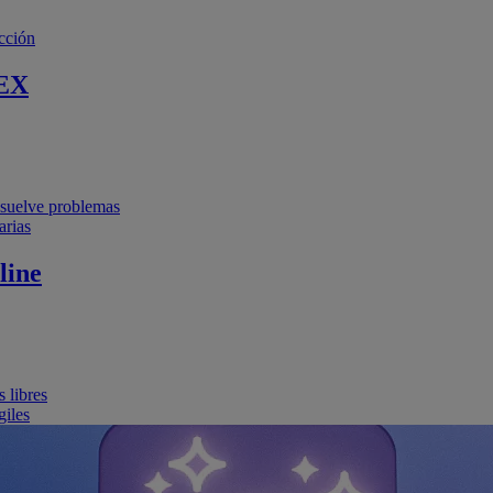
cción
EX
resuelve problemas
arias
line
 libres
giles