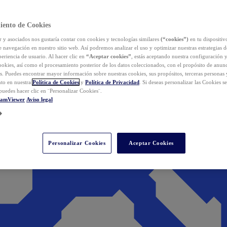
iento de Cookies
y asociados nos gustaría contar con cookies y tecnologías similares
(“cookies”)
en tu dispositiv
e navegación en nuestro sitio web. Así podremos analizar el uso y optimizar nuestras estrategias 
eriencia de usuario. Al hacer clic en
“Aceptar cookies”
, estás aceptando nuestra configuración 
cookies, así como el procesamiento posterior de los datos coleccionados, con el propósito de anun
s. Puedes encontrar mayor información sobre nuestras cookies, sus propósitos, terceras personas 
to en nuestra
Política de Cookies
y
Política de Privacidad
. Si deseas personalizar las Cookies s
puedes hacer clic en ¨Personalizar Cookies¨.
eamViewer
Aviso legal
Personalizar Cookies
Aceptar Cookies