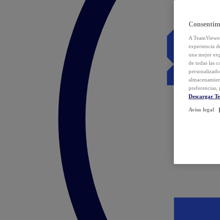
Consentim
A TeamViewer 
experiencia d
una mejor exp
de todas las 
personalizado
almacenamien
preferencias, 
Descargar T
Aviso legal