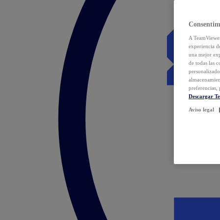
Consentim
A TeamViewer 
experiencia d
una mejor exp
de todas las 
personalizado
almacenamien
preferencias, 
Descargar T
Aviso legal