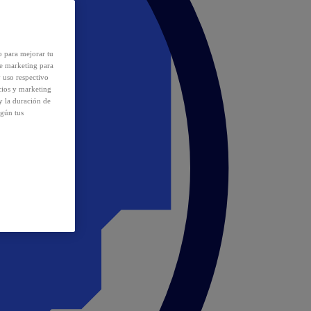
o para mejorar tu
de marketing para
y uso respectivo
cios y marketing
y la duración de
egún tus