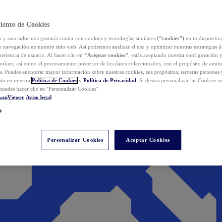
iento de Cookies
y asociados nos gustaría contar con cookies y tecnologías similares
(“cookies”)
en tu dispositiv
e navegación en nuestro sitio web. Así podremos analizar el uso y optimizar nuestras estrategias 
eriencia de usuario. Al hacer clic en
“Aceptar cookies”
, estás aceptando nuestra configuración 
cookies, así como el procesamiento posterior de los datos coleccionados, con el propósito de anun
s. Puedes encontrar mayor información sobre nuestras cookies, sus propósitos, terceras personas 
to en nuestra
Política de Cookies
y
Política de Privacidad
. Si deseas personalizar las Cookies s
puedes hacer clic en ¨Personalizar Cookies¨.
eamViewer
Aviso legal
Personalizar Cookies
Aceptar Cookies