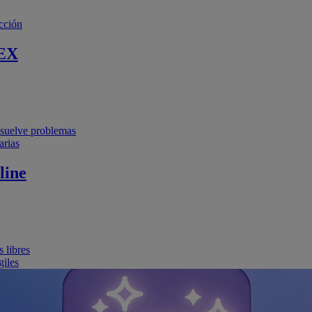
cción
EX
resuelve problemas
arias
line
 libres
giles