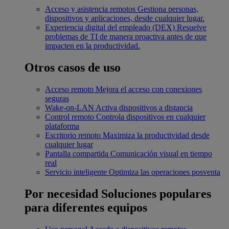
Acceso y asistencia remotos
Gestiona personas,
dispositivos y aplicaciones, desde cualquier lugar.
Experiencia digital del empleado (DEX)
Resuelve
problemas de TI de manera proactiva antes de que
impacten en la productividad.
Otros casos de uso
Acceso remoto
Mejora el acceso con conexiones
seguras
Wake-on-LAN
Activa dispositivos a distancia
Control remoto
Controla dispositivos en cualquier
plataforma
Escritorio remoto
Maximiza la productividad desde
cualquier lugar
Pantalla compartida
Comunicación visual en tiempo
real
Servicio inteligente
Optimiza las operaciones posventa
Por necesidad
Soluciones populares
para diferentes equipos