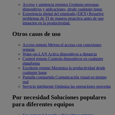
Acceso y asistencia remotos
Gestiona personas,
dispositivos y aplicaciones, desde cualquier lugar.
Experiencia digital del empleado (DEX)
Resuelve
problemas de TI de manera proactiva antes de que
impacten en la productividad.
Otros casos de uso
Acceso remoto
Mejora el acceso con conexiones
seguras
Wake-on-LAN
Activa dispositivos a distancia
Control remoto
Controla dispositivos en cualquier
plataforma
Escritorio remoto
Maximiza la productividad desde
cualquier lugar
Pantalla compartida
Comunicación visual en tiempo
real
Servicio inteligente
Optimiza las operaciones posventa
Por necesidad
Soluciones populares
para diferentes equipos