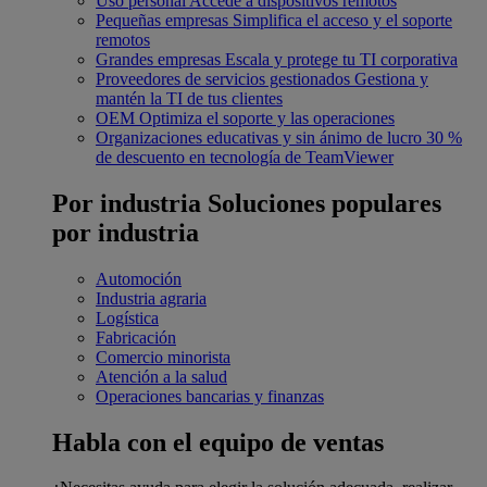
Uso personal
Accede a dispositivos remotos
Pequeñas empresas
Simplifica el acceso y el soporte
remotos
Grandes empresas
Escala y protege tu TI corporativa
Proveedores de servicios gestionados
Gestiona y
mantén la TI de tus clientes
OEM
Optimiza el soporte y las operaciones
Organizaciones educativas y sin ánimo de lucro
30 %
de descuento en tecnología de TeamViewer
Por industria
Soluciones populares
por industria
Automoción
Industria agraria
Logística
Fabricación
Comercio minorista
Atención a la salud
Operaciones bancarias y finanzas
Habla con el equipo de ventas