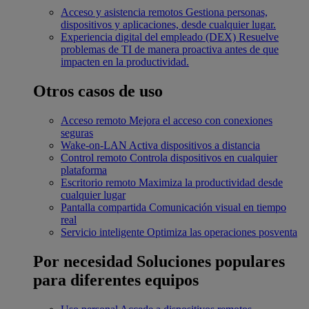
Acceso y asistencia remotos
Gestiona personas,
dispositivos y aplicaciones, desde cualquier lugar.
Experiencia digital del empleado (DEX)
Resuelve
problemas de TI de manera proactiva antes de que
impacten en la productividad.
Otros casos de uso
Acceso remoto
Mejora el acceso con conexiones
seguras
Wake-on-LAN
Activa dispositivos a distancia
Control remoto
Controla dispositivos en cualquier
plataforma
Escritorio remoto
Maximiza la productividad desde
cualquier lugar
Pantalla compartida
Comunicación visual en tiempo
real
Servicio inteligente
Optimiza las operaciones posventa
Por necesidad
Soluciones populares
para diferentes equipos