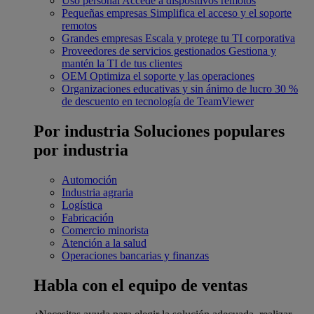
Uso personal
Accede a dispositivos remotos
Pequeñas empresas
Simplifica el acceso y el soporte
remotos
Grandes empresas
Escala y protege tu TI corporativa
Proveedores de servicios gestionados
Gestiona y
mantén la TI de tus clientes
OEM
Optimiza el soporte y las operaciones
Organizaciones educativas y sin ánimo de lucro
30 %
de descuento en tecnología de TeamViewer
Por industria
Soluciones populares
por industria
Automoción
Industria agraria
Logística
Fabricación
Comercio minorista
Atención a la salud
Operaciones bancarias y finanzas
Habla con el equipo de ventas