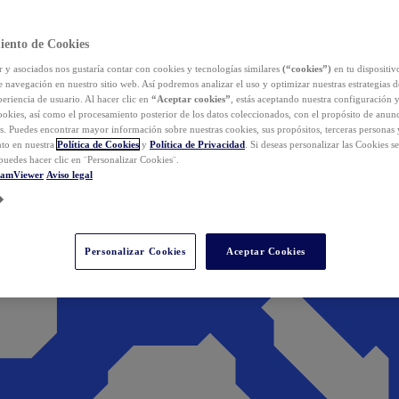
iento de Cookies
y asociados nos gustaría contar con cookies y tecnologías similares
(“cookies”)
en tu dispositiv
e navegación en nuestro sitio web. Así podremos analizar el uso y optimizar nuestras estrategias 
eriencia de usuario. Al hacer clic en
“Aceptar cookies”
, estás aceptando nuestra configuración 
cookies, así como el procesamiento posterior de los datos coleccionados, con el propósito de anun
s. Puedes encontrar mayor información sobre nuestras cookies, sus propósitos, terceras personas 
to en nuestra
Política de Cookies
y
Política de Privacidad
. Si deseas personalizar las Cookies s
puedes hacer clic en ¨Personalizar Cookies¨.
eamViewer
Aviso legal
Personalizar Cookies
Aceptar Cookies