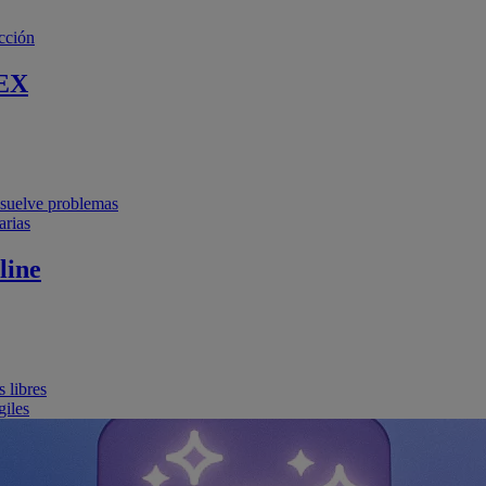
cción
EX
resuelve problemas
arias
line
 libres
giles