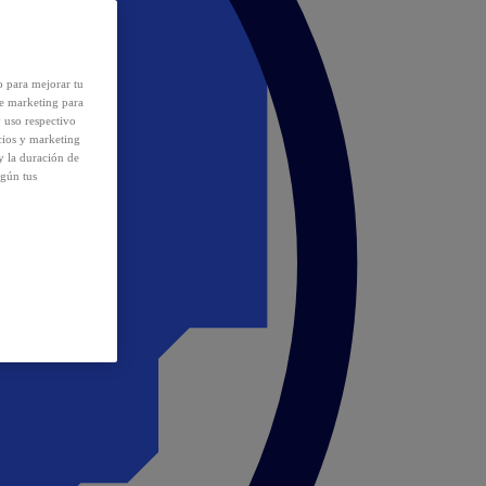
o para mejorar tu
de marketing para
y uso respectivo
cios y marketing
y la duración de
egún tus