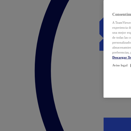
Consentim
A TeamViewer 
experiencia d
una mejor exp
de todas las 
personalizado
almacenamien
preferencias, 
Descargar T
Aviso legal