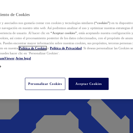
iento de Cookies
y asociados nos gustaría contar con cookies y tecnologías similares
(“cookies”)
en tu dispositiv
e navegación en nuestro sitio web. Así podremos analizar el uso y optimizar nuestras estrategias 
eriencia de usuario. Al hacer clic en
“Aceptar cookies”
, estás aceptando nuestra configuración 
cookies, así como el procesamiento posterior de los datos coleccionados, con el propósito de anun
s. Puedes encontrar mayor información sobre nuestras cookies, sus propósitos, terceras personas 
to en nuestra
Política de Cookies
y
Política de Privacidad
. Si deseas personalizar las Cookies s
puedes hacer clic en ¨Personalizar Cookies¨.
eamViewer
Aviso legal
Personalizar Cookies
Aceptar Cookies