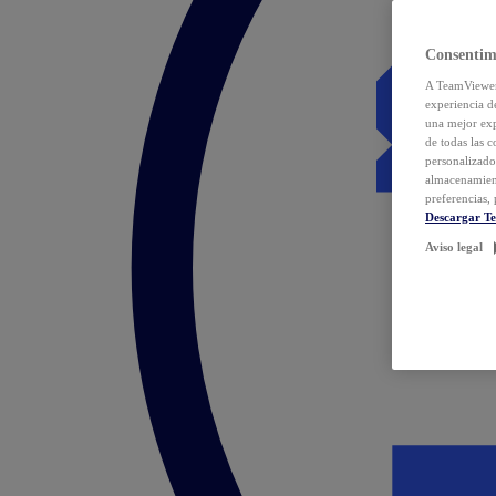
Consentim
A TeamViewer 
experiencia d
una mejor exp
de todas las 
personalizado
almacenamien
preferencias, 
Descargar T
Aviso legal