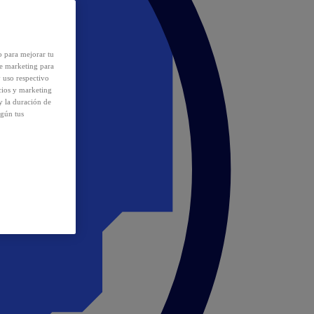
o para mejorar tu
de marketing para
y uso respectivo
cios y marketing
y la duración de
egún tus