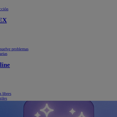
cción
EX
resuelve problemas
arias
line
 libres
giles