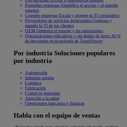
Uso personal
Accede a dispositivos remotos
Pequeñas empresas
Simplifica el acceso y el soporte
remotos
Grandes empresas
Escala y protege tu TI corporativa
Proveedores de servicios gestionados
Gestiona y
mantén la TI de tus clientes
OEM
Optimiza el soporte y las operaciones
Organizaciones educativas y sin ánimo de lucro
30 %
de descuento en tecnología de TeamViewer
Por industria
Soluciones populares
por industria
Automoción
Industria agraria
Logística
Fabricación
Comercio minorista
Atención a la salud
Operaciones bancarias y finanzas
Habla con el equipo de ventas