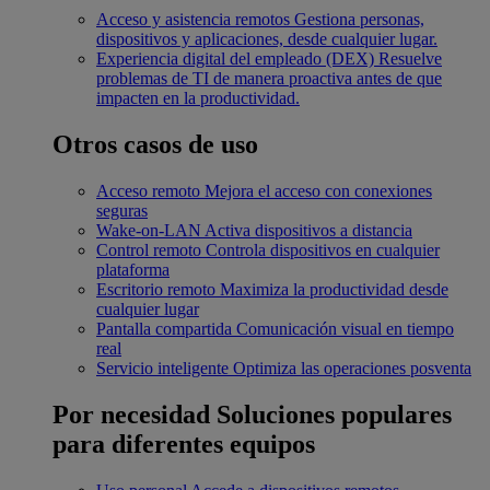
Acceso y asistencia remotos
Gestiona personas,
dispositivos y aplicaciones, desde cualquier lugar.
Experiencia digital del empleado (DEX)
Resuelve
problemas de TI de manera proactiva antes de que
impacten en la productividad.
Otros casos de uso
Acceso remoto
Mejora el acceso con conexiones
seguras
Wake-on-LAN
Activa dispositivos a distancia
Control remoto
Controla dispositivos en cualquier
plataforma
Escritorio remoto
Maximiza la productividad desde
cualquier lugar
Pantalla compartida
Comunicación visual en tiempo
real
Servicio inteligente
Optimiza las operaciones posventa
Por necesidad
Soluciones populares
para diferentes equipos