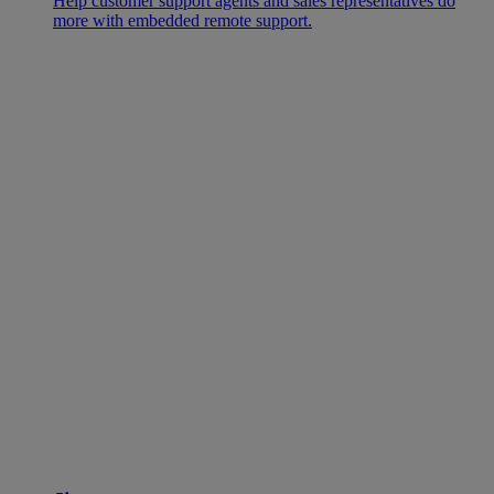
Help customer support agents and sales representatives do
more with embedded remote support.