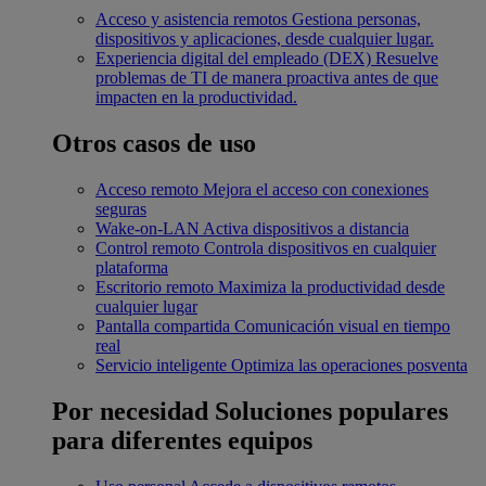
Acceso y asistencia remotos
Gestiona personas,
dispositivos y aplicaciones, desde cualquier lugar.
Experiencia digital del empleado (DEX)
Resuelve
problemas de TI de manera proactiva antes de que
impacten en la productividad.
Otros casos de uso
Acceso remoto
Mejora el acceso con conexiones
seguras
Wake-on-LAN
Activa dispositivos a distancia
Control remoto
Controla dispositivos en cualquier
plataforma
Escritorio remoto
Maximiza la productividad desde
cualquier lugar
Pantalla compartida
Comunicación visual en tiempo
real
Servicio inteligente
Optimiza las operaciones posventa
Por necesidad
Soluciones populares
para diferentes equipos