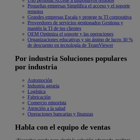
Uso personal
Accede a dispositivos remotos
Pequeñas empresas
Simplifica el acceso y el soporte
remotos
Grandes empresas
Escala y protege tu TI corporativa
Proveedores de servicios gestionados
Gestiona y
mantén la TI de tus clientes
OEM
Optimiza el soporte y las operaciones
Organizaciones educativas y sin ánimo de lucro
30 %
de descuento en tecnología de TeamViewer
Por industria
Soluciones populares
por industria
Automoción
Industria agraria
Logística
Fabricación
Comercio minorista
Atención a la salud
Operaciones bancarias y finanzas
Habla con el equipo de ventas