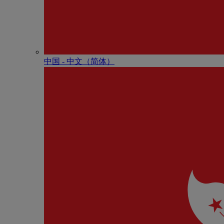
中国 - 中⽂（简体）