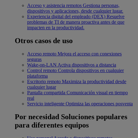
Acceso y asistencia remotos
Gestiona personas,
dispositivos y aplicaciones, desde cualquier lugar.
Experiencia digital del empleado (DEX)
Resuelve
problemas de TI de manera proactiva antes de que
impacten en la productividad.
Otros casos de uso
Acceso remoto
Mejora el acceso con conexiones
seguras
Wake-on-LAN
Activa dispositivos a distancia
Control remoto
Controla dispositivos en cualquier
plataforma
Escritorio remoto
Maximiza la productividad desde
cualquier lugar
Pantalla compartida
Comunicación visual en tiempo
real
Servicio inteligente
Optimiza las operaciones posventa
Por necesidad
Soluciones populares
para diferentes equipos