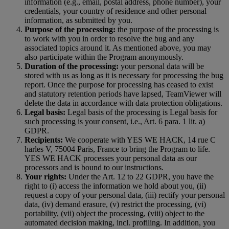
information (e.g., email, postal address, phone number), your
credentials, your country of residence and other personal
information, as submitted by you.
Purpose of the processing:
the purpose of the processing is
to work with you in order to resolve the bug and any
associated topics around it. As mentioned above, you may
also participate within the Program anonymously.
Duration of the processing:
your personal data will be
stored with us as long as it is necessary for processing the bug
report. Once the purpose for processing has ceased to exist
and statutory retention periods have lapsed, TeamViewer will
delete the data in accordance with data protection obligations.
Legal basis:
Legal basis of the processing is Legal basis for
such processing is your consent, i.e., Art. 6 para. 1 lit. a)
GDPR.
Recipients:
We cooperate with YES WE HACK, 14 rue C
harles V, 75004 Paris, France to bring the Program to life.
YES WE HACK processes your personal data as our
processors and is bound to our instructions.
Your rights:
Under the Art. 12 to 22 GDPR, you have the
right to (i) access the information we hold about you, (ii)
request a copy of your personal data, (iii) rectify your personal
data, (iv) demand erasure, (v) restrict the processing, (vi)
portability, (vii) object the processing, (viii) object to the
automated decision making, incl. profiling. In addition, you