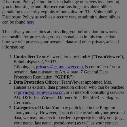
Disclosure Policy). Our aim is to challenge ourselves by allowing
you to investigate and discover various bugs or vulnerabilities
pertaining to security exploits of our software. The Vulnerability
Disclosure Policy as well as a secure way to submit vulnerabilities
can be found
here
.
This privacy notice aims at providing you information on who is
responsible for processing your personal data in this connection,
how we will process your personal data and other privacy-related
information:
Controller:
TeamViewer Germany GmbH (“
TeamViewer
”),
Bahnhofsplatz 2, 73033
Göppingen,
privacy@teamviewer.com
, is controller of your
personal data pursuant to Art. 4 para. 7 General Data
Protection Regulation (“
GDPR
”).
Data Protection Officer:
TeamViewer appointed Mrs.
Hauser as external data protection officer, who can be reached
at
privacy@teamviewer.com
or at intersoft consulting services
AG, DSB TeamViewer, Dürener Str. 189, 50931 Cologne,
Germany.
Categories of Data:
You may participate in the Program
anonymously. However, if you decide to submit your personal
data, we may process it in order to properly identify you (e.g.,
your name, last name, pseudonym) as well as your contact