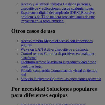
Acceso y asistencia remotos
Gestiona personas,
dispositivos y aplicaciones, desde cualquier lugar.
Experiencia digital del empleado (DEX)
Resuelve
problemas de TI de manera proactiva antes de que
impacten en la productividad.
Otros casos de uso
Acceso remoto
Mejora el acceso con conexiones
seguras
Wake-on-LAN
Activa dispositivos a distancia
Control remoto
Controla dispositivos en cualquier
plataforma
Escritorio remoto
Maximiza la productividad desde
cualquier lugar
Pantalla compartida
Comunicación visual en tiempo
real
Servicio inteligente
Optimiza las operaciones posventa
Por necesidad
Soluciones populares
para diferentes equipos