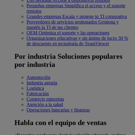
Uso personal
Accede a dispositivos remotos
Pequeñas empresas
Simplifica el acceso y el soporte
remotos
Grandes empresas
Escala y protege tu TI corporativa
Proveedores de servicios gestionados
Gestiona y
mantén la TI de tus clientes
OEM
Optimiza el soporte y las operaciones
Organizaciones educativas y sin ánimo de lucro
30 %
de descuento en tecnología de TeamViewer
Por industria
Soluciones populares
por industria
Automoción
Industria agraria
Logística
Fabricación
Comercio minorista
Atención a la salud
Operaciones bancarias y finanzas
Habla con el equipo de ventas