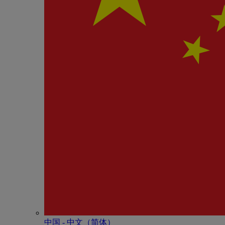
中国 - 中⽂（简体）