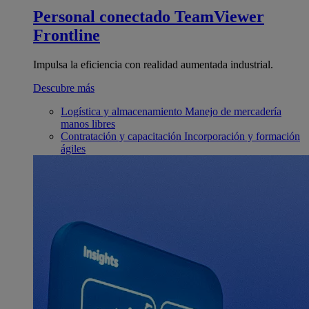
Personal conectado
TeamViewer
Frontline
Impulsa la eficiencia con realidad aumentada industrial.
Descubre más
Logística y almacenamiento
Manejo de mercadería
manos libres
Contratación y capacitación
Incorporación y formación
ágiles