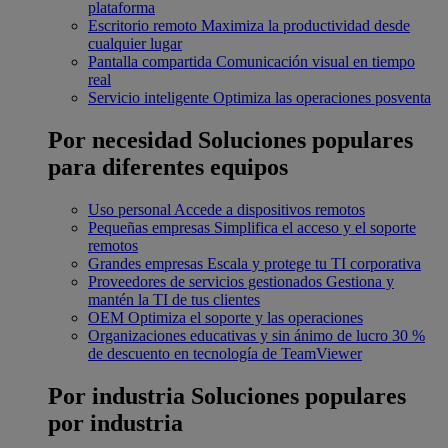
plataforma
Escritorio remoto
Maximiza la productividad desde
cualquier lugar
Pantalla compartida
Comunicación visual en tiempo
real
Servicio inteligente
Optimiza las operaciones posventa
Por necesidad
Soluciones populares
para diferentes equipos
Uso personal
Accede a dispositivos remotos
Pequeñas empresas
Simplifica el acceso y el soporte
remotos
Grandes empresas
Escala y protege tu TI corporativa
Proveedores de servicios gestionados
Gestiona y
mantén la TI de tus clientes
OEM
Optimiza el soporte y las operaciones
Organizaciones educativas y sin ánimo de lucro
30 %
de descuento en tecnología de TeamViewer
Por industria
Soluciones populares
por industria