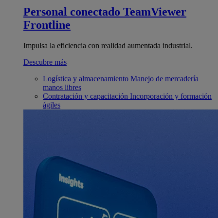
Personal conectado
TeamViewer
Frontline
Impulsa la eficiencia con realidad aumentada industrial.
Descubre más
Logística y almacenamiento
Manejo de mercadería
manos libres
Contratación y capacitación
Incorporación y formación
ágiles