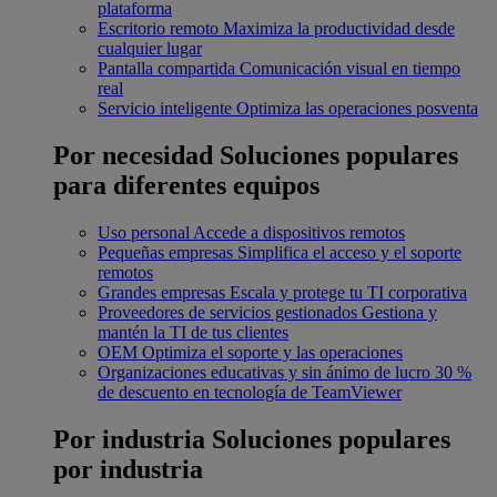
plataforma
Escritorio remoto
Maximiza la productividad desde
cualquier lugar
Pantalla compartida
Comunicación visual en tiempo
real
Servicio inteligente
Optimiza las operaciones posventa
Por necesidad
Soluciones populares
para diferentes equipos
Uso personal
Accede a dispositivos remotos
Pequeñas empresas
Simplifica el acceso y el soporte
remotos
Grandes empresas
Escala y protege tu TI corporativa
Proveedores de servicios gestionados
Gestiona y
mantén la TI de tus clientes
OEM
Optimiza el soporte y las operaciones
Organizaciones educativas y sin ánimo de lucro
30 %
de descuento en tecnología de TeamViewer
Por industria
Soluciones populares
por industria