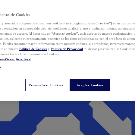
iento de Cookies
y asociados nos gustaría contar con cookies y tecnologías similares
(“cookies”)
en tu dispositiv
e navegación en nuestro sitio web. Así podremos analizar el uso y optimizar nuestras estrategias 
eriencia de usuario. Al hacer clic en
“Aceptar cookies”
, estás aceptando nuestra configuración 
cookies, así como el procesamiento posterior de los datos coleccionados, con el propósito de anun
s. Puedes encontrar mayor información sobre nuestras cookies, sus propósitos, terceras personas 
to en nuestra
Política de Cookies
y
Política de Privacidad
. Si deseas personalizar las Cookies s
puedes hacer clic en ¨Personalizar Cookies¨.
eamViewer
Aviso legal
Personalizar Cookies
Aceptar Cookies