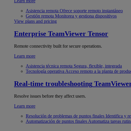
Learn more
Asistencia remota
Ofrece soporte remoto instantáneo
Gestión remota
Monitorea y gestiona dispositivos
View plans and pricing
Enterprise
TeamViewer Tensor
Remote connectivity built for secure operations.
Learn more
Asistencia técnica remota
Segura, flexible, integrada
Tecnología operativa
Acceso remoto a la planta de produ
Real-time troubleshooting
TeamViewe
Resolve issues before they affect users.
Learn more
Resolución de problemas de puntos finales
Identifica y 
Automatización de puntos finales
Automatiza tareas rutin