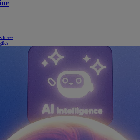
ine
 libres
giles