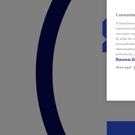
Consentim
A TeamViewer 
experiencia d
una mejor exp
de todas las 
personalizado
almacenamien
preferencias, 
Descargar T
Aviso legal