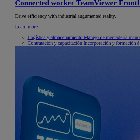
Connected worker
TeamViewer Frontl
Drive efficiency with industrial augumented reality.
Learn more
Logística y almacenamiento
Manejo de mercadería manos
Contratación y capacitación
Incorporación y formación á