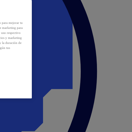
o para mejorar tu
de marketing para
y uso respectivo
cios y marketing
y la duración de
egún tus