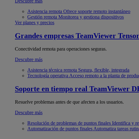
Descubre más
Asistencia remota
Ofrece soporte remoto instantáneo
Gestión remota
Monitorea y gestiona dispositivos
Ver planes y precios
Grandes empresas
TeamViewer Tenso
Conectividad remota para operaciones seguras.
Descubre más
Asistencia técnica remota
Segura, flexible, integrada
Tecnología operativa
Acceso remoto a la planta de produ
Soporte en tiempo real
TeamViewer D
Resuelve problemas antes de que afecten a los usuarios.
Descubre más
Resolución de problemas de puntos finales
Identifica y 
Automatización de puntos finales
Automatiza tareas rutin