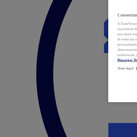
Consentim
A TeamViewer 
experiencia d
una mejor exp
de todas las 
personalizado
almacenamien
preferencias, 
Descargar T
Aviso legal