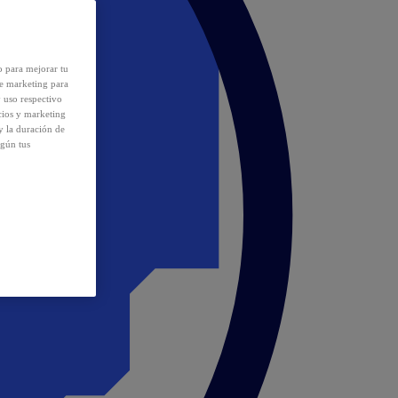
o para mejorar tu
de marketing para
y uso respectivo
cios y marketing
y la duración de
egún tus