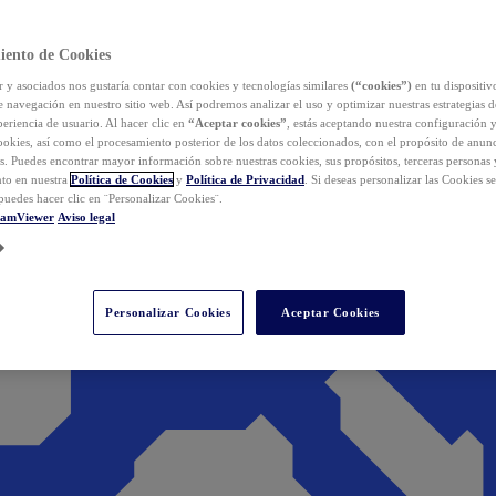
iento de Cookies
y asociados nos gustaría contar con cookies y tecnologías similares
(“cookies”)
en tu dispositiv
e navegación en nuestro sitio web. Así podremos analizar el uso y optimizar nuestras estrategias 
eriencia de usuario. Al hacer clic en
“Aceptar cookies”
, estás aceptando nuestra configuración 
cookies, así como el procesamiento posterior de los datos coleccionados, con el propósito de anun
s. Puedes encontrar mayor información sobre nuestras cookies, sus propósitos, terceras personas 
to en nuestra
Política de Cookies
y
Política de Privacidad
. Si deseas personalizar las Cookies s
puedes hacer clic en ¨Personalizar Cookies¨.
eamViewer
Aviso legal
Personalizar Cookies
Aceptar Cookies