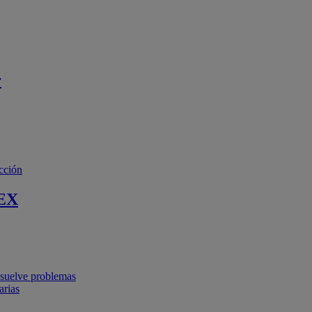
r
cción
EX
resuelve problemas
arias