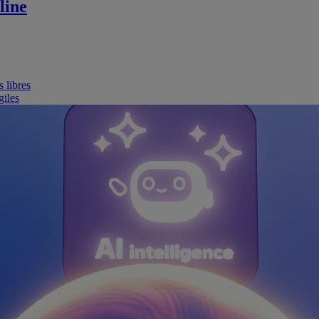
line
 libres
giles