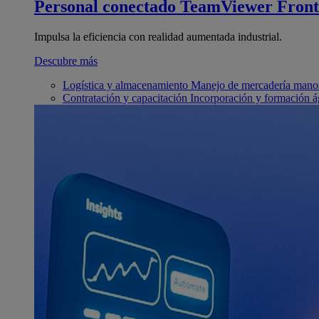
Personal conectado
TeamViewer Front
Impulsa la eficiencia con realidad aumentada industrial.
Descubre más
Logística y almacenamiento
Manejo de mercadería manos
Contratación y capacitación
Incorporación y formación á