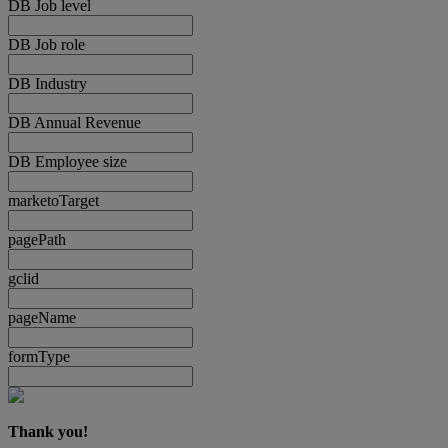
DB Job level
DB Job role
DB Industry
DB Annual Revenue
DB Employee size
marketoTarget
pagePath
gclid
pageName
formType
Thank you!