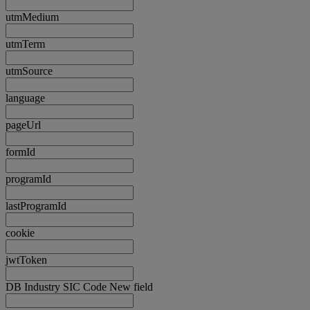
utmMedium
utmTerm
utmSource
language
pageUrl
formId
programId
lastProgramId
cookie
jwtToken
DB Industry SIC Code New field