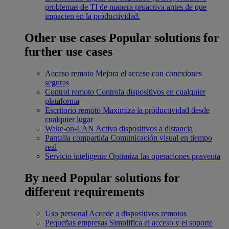
problemas de TI de manera proactiva antes de que
impacten en la productividad.
Other use cases
Popular solutions for
further use cases
Acceso remoto
Mejora el acceso con conexiones
seguras
Control remoto
Controla dispositivos en cualquier
plataforma
Escritorio remoto
Maximiza la productividad desde
cualquier lugar
Wake-on-LAN
Activa dispositivos a distancia
Pantalla compartida
Comunicación visual en tiempo
real
Servicio inteligente
Optimiza las operaciones posventa
By need
Popular solutions for
different requirements
Uso personal
Accede a dispositivos remotos
Pequeñas empresas
Simplifica el acceso y el soporte