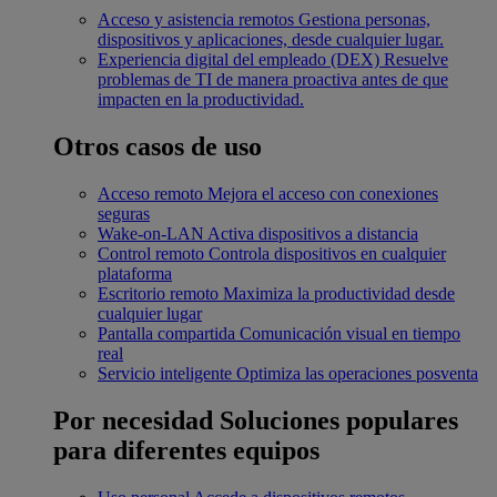
Acceso y asistencia remotos
Gestiona personas,
dispositivos y aplicaciones, desde cualquier lugar.
Experiencia digital del empleado (DEX)
Resuelve
problemas de TI de manera proactiva antes de que
impacten en la productividad.
Otros casos de uso
Acceso remoto
Mejora el acceso con conexiones
seguras
Wake-on-LAN
Activa dispositivos a distancia
Control remoto
Controla dispositivos en cualquier
plataforma
Escritorio remoto
Maximiza la productividad desde
cualquier lugar
Pantalla compartida
Comunicación visual en tiempo
real
Servicio inteligente
Optimiza las operaciones posventa
Por necesidad
Soluciones populares
para diferentes equipos