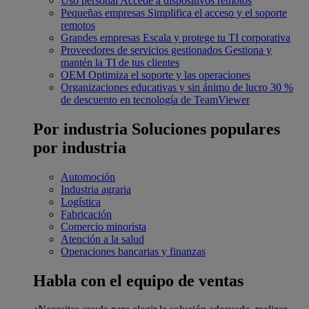
Uso personal
Accede a dispositivos remotos
Pequeñas empresas
Simplifica el acceso y el soporte
remotos
Grandes empresas
Escala y protege tu TI corporativa
Proveedores de servicios gestionados
Gestiona y
mantén la TI de tus clientes
OEM
Optimiza el soporte y las operaciones
Organizaciones educativas y sin ánimo de lucro
30 %
de descuento en tecnología de TeamViewer
Por industria
Soluciones populares
por industria
Automoción
Industria agraria
Logística
Fabricación
Comercio minorista
Atención a la salud
Operaciones bancarias y finanzas
Habla con el equipo de ventas