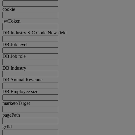
cookie
jwtToken
DB Industry SIC Code New field
DB Job level
DB Job role
DB Industry
DB Annual Revenue
DB Employee size
marketoTarget
pagePath
gclid