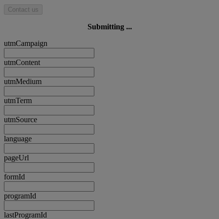
Contact us
Submitting ...
utmCampaign
utmContent
utmMedium
utmTerm
utmSource
language
pageUrl
formId
programId
lastProgramId