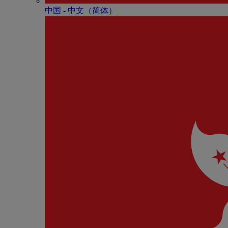
中国 - 中⽂（简体）