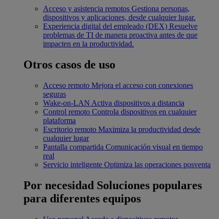
Acceso y asistencia remotos
Gestiona personas,
dispositivos y aplicaciones, desde cualquier lugar.
Experiencia digital del empleado (DEX)
Resuelve
problemas de TI de manera proactiva antes de que
impacten en la productividad.
Otros casos de uso
Acceso remoto
Mejora el acceso con conexiones
seguras
Wake-on-LAN
Activa dispositivos a distancia
Control remoto
Controla dispositivos en cualquier
plataforma
Escritorio remoto
Maximiza la productividad desde
cualquier lugar
Pantalla compartida
Comunicación visual en tiempo
real
Servicio inteligente
Optimiza las operaciones posventa
Por necesidad
Soluciones populares
para diferentes equipos