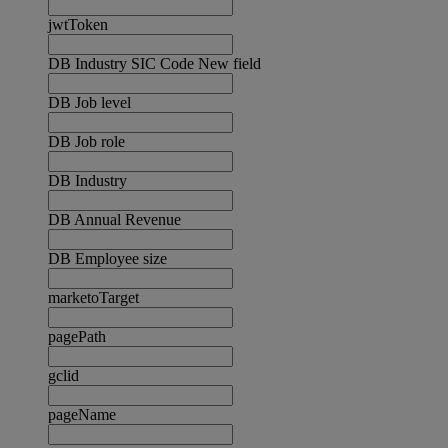
jwtToken
DB Industry SIC Code New field
DB Job level
DB Job role
DB Industry
DB Annual Revenue
DB Employee size
marketoTarget
pagePath
gclid
pageName