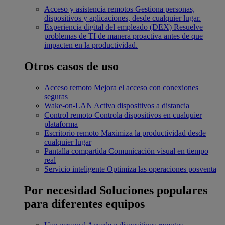
Acceso y asistencia remotos
Gestiona personas,
dispositivos y aplicaciones, desde cualquier lugar.
Experiencia digital del empleado (DEX)
Resuelve
problemas de TI de manera proactiva antes de que
impacten en la productividad.
Otros casos de uso
Acceso remoto
Mejora el acceso con conexiones
seguras
Wake-on-LAN
Activa dispositivos a distancia
Control remoto
Controla dispositivos en cualquier
plataforma
Escritorio remoto
Maximiza la productividad desde
cualquier lugar
Pantalla compartida
Comunicación visual en tiempo
real
Servicio inteligente
Optimiza las operaciones posventa
Por necesidad
Soluciones populares
para diferentes equipos