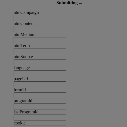
Submitting ...
utmCampaign
utmContent
utmMedium
utmTerm
utmSource
language
pageUrl
formId
programId
lastProgramId
cookie