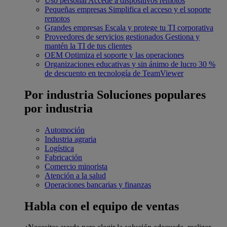
Uso personal
Accede a dispositivos remotos
Pequeñas empresas
Simplifica el acceso y el soporte
remotos
Grandes empresas
Escala y protege tu TI corporativa
Proveedores de servicios gestionados
Gestiona y
mantén la TI de tus clientes
OEM
Optimiza el soporte y las operaciones
Organizaciones educativas y sin ánimo de lucro
30 %
de descuento en tecnología de TeamViewer
Por industria
Soluciones populares
por industria
Automoción
Industria agraria
Logística
Fabricación
Comercio minorista
Atención a la salud
Operaciones bancarias y finanzas
Habla con el equipo de ventas